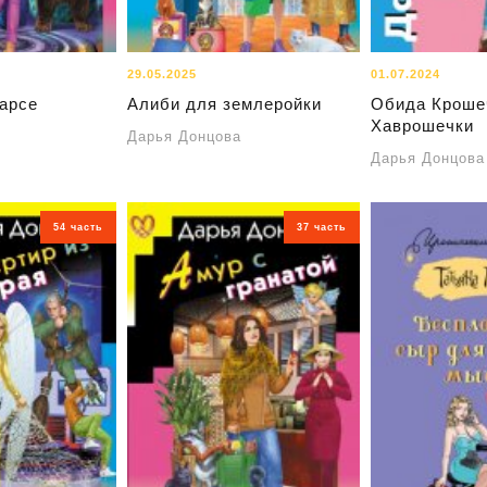
29.05.2025
01.07.2024
арсе
Алиби для землеройки
Обида Кроше
Хаврошечки
Дарья Донцова
Дарья Донцова
54 часть
37 часть