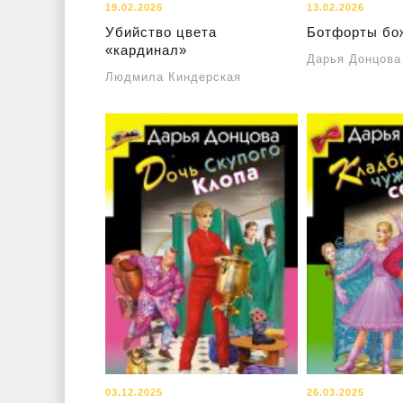
19.02.2026
13.02.2026
Убийство цвета
Ботфорты бо
«кардинал»
Дарья Донцова
Людмила Киндерская
03.12.2025
26.03.2025