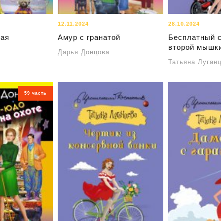
12.11.2024
28.10.2024
рая
Амур с гранатой
Бесплатный 
второй мышк
Дарья Донцова
Татьяна Луган
59 часть