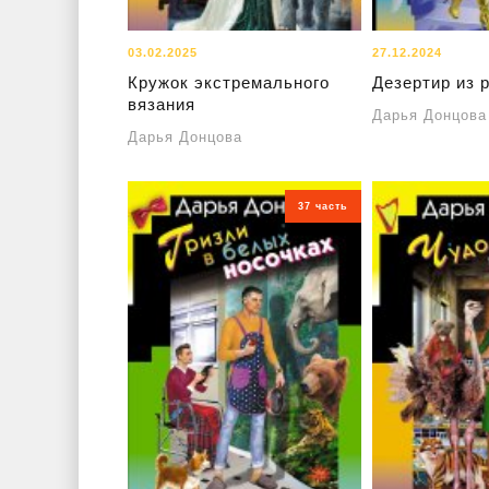
03.02.2025
27.12.2024
Кружок экстремального
Дезертир из 
вязания
Дарья Донцова
Дарья Донцова
37 часть