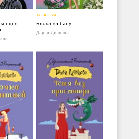
14.10.2024
сыр для
Блоха на балу
и
Дарья Донцова
цева