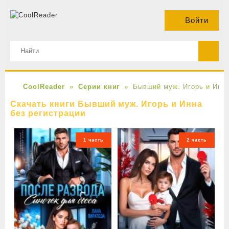
Войти
CoolReader
Серии книг
Бывший муж. Игорь и Инн
Скачать книги Бывший муж. Игорь и Инна
без регистрации
1 часть
2 часть