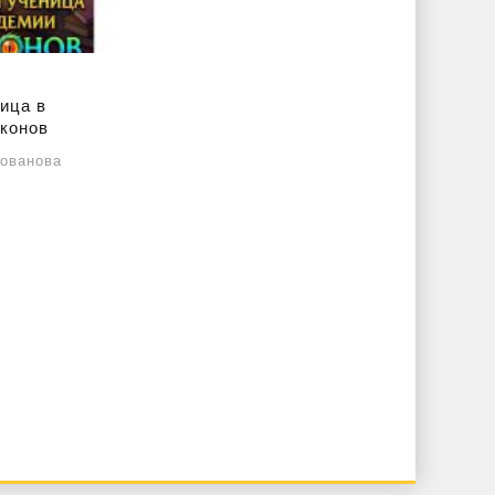
ица в
конов
ованова