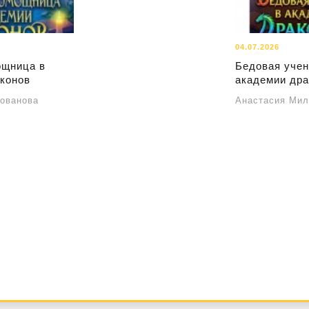
04.07.2026
ощница в
Бедовая учен
конов
академии дра
ованова
Анастасия Мил