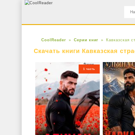
CoolReader
Серии книг
Кавказская с
Скачать книги Кавказская стра
1 часть