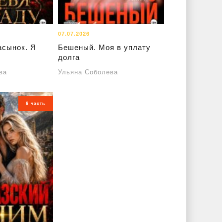
07.07.2026
асынок. Я
Бешеный. Моя в уплату
долга
ва
Ульяна Соболева
6 часть