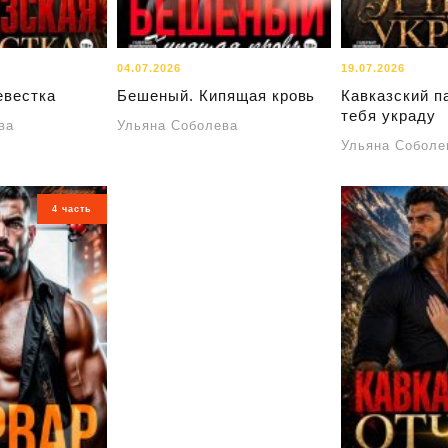
04.07.2026
19.07.2026
евестка
Бешеный. Кипящая кровь
Кавказский п
тебя украду
ва
Ульяна Соболева
Ульяна Соболе
4 часть