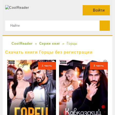
Войти
CoolReader
Серии книг
Горцы
Скачать книги Горцы без регистрации
1 часть
2 часть