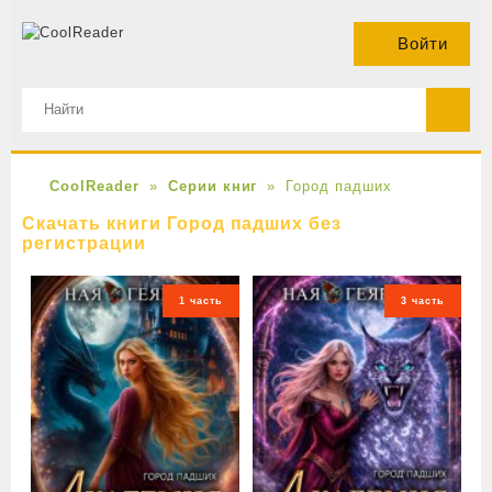
Войти
CoolReader
Серии книг
Город падших
Скачать книги Город падших без
регистрации
1 часть
3 часть