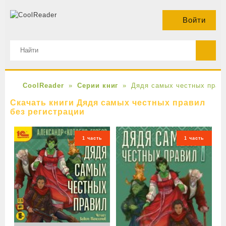
Войти
CoolReader
Серии книг
Дядя самых честных прав
Скачать книги Дядя самых честных правил
без регистрации
1 часть
1 часть