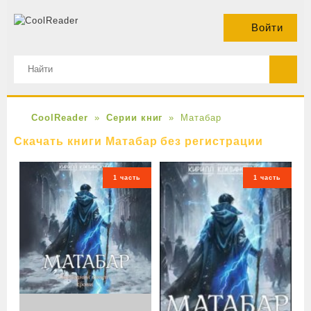
Войти
CoolReader
Серии книг
Матабар
Скачать книги Матабар без регистрации
1 часть
1 часть