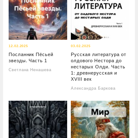
12.02.2025
03.02.2025
Посланник Пёсьей
Русская литература от
звезды. Часть 1
олдового Нестора до
нестарых Олди. Часть
Светлана Ненашева
1: древнерусская и
XVIII век
Александра Баркова