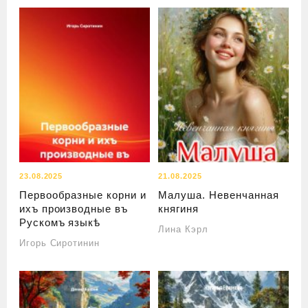
23.08.2025
21.08.2025
Первообразные корни и
Малуша. Невенчанная
ихъ производные въ
княгиня
Рускомъ языкѣ
Лина Кэрл
Игорь Сиротинин