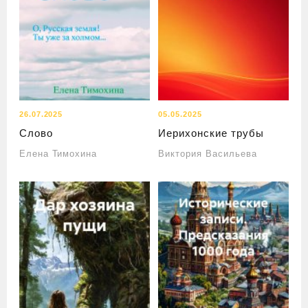
26.07.2025
05.05.2025
Слово
Иерихонские трубы
Елена Тимохина
Виктория Васильева