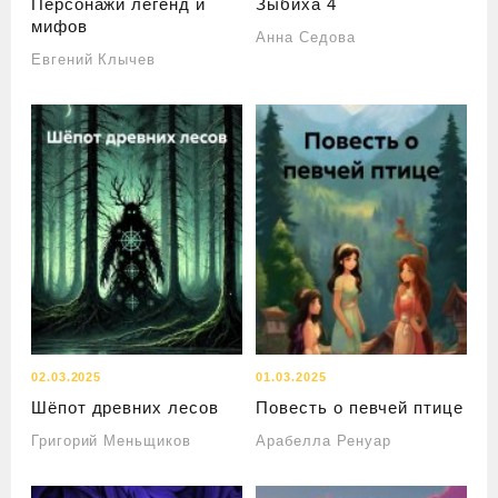
Персонажи легенд и
Зыбиха 4
мифов
Анна Седова
Евгений Клычев
02.03.2025
01.03.2025
Шёпот древних лесов
Повесть о певчей птице
Григорий Меньщиков
Арабелла Ренуар