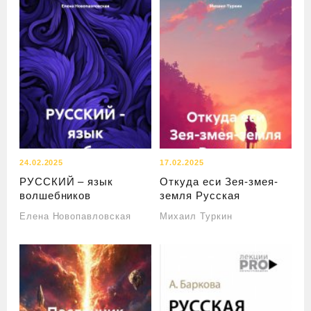
24.02.2025
17.02.2025
РУССКИЙ – язык
Откуда еси Зея-змея-
волшебников
земля Русская
Елена Новопавловская
Михаил Туркин