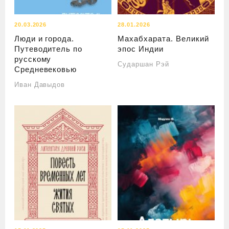
20.03.2026
28.01.2026
Люди и города.
Махабхарата. Великий
Путеводитель по
эпос Индии
русскому
Сударшан Рэй
Средневековью
Иван Давыдов