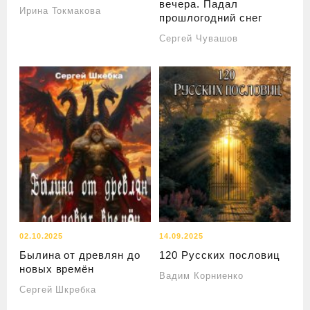
вечера. Падал
Ирина Токмакова
прошлогодний снег
Сергей Чувашов
02.10.2025
14.09.2025
Былина от древлян до
120 Русских пословиц
новых времён
Вадим Корниенко
Сергей Шкребка