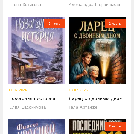
Елена Котикова
Александра Шервинская
5 часть
2 часть
17.07.2026
13.07.2026
Новогодняя история
Ларец с двойным дном
Юлия Евдокимова
Гала Артанже
2 часть