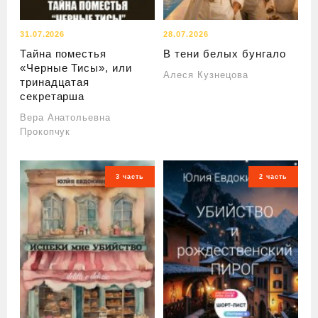
31.07.2026
28.07.2026
Тайна поместья
В тени белых бунгало
«Черные Тисы», или
Алеся Кузнецова
тринадцатая
секретарша
Вера Анатольевна
Прокопчук
3 часть
2 часть