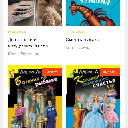
04.07.2026
04.07.2026
До встречи в
Смерть чужака
следующей жизни
М. С. Битон
Юлия Ефимова
63 часть
56 часть