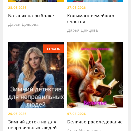
28.06.2026
27.06.2026
Ботаник на рыбалке
Колымага семейного
счастья
Дарья Донцова
Дарья Донцова
14 часть
26.06.2026
07.04.2026
Зимний детектив для
Беличье расследование
неправильных людей
Анна Маслякова