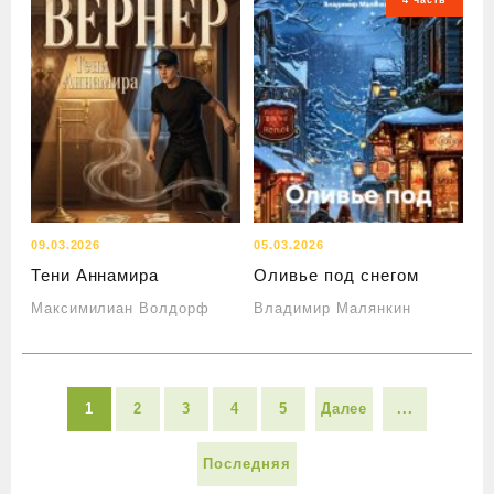
4 часть
09.03.2026
05.03.2026
Тени Аннамира
Оливье под снегом
Максимилиан Волдорф
Владимир Малянкин
1
2
3
4
5
Далее
...
Последняя