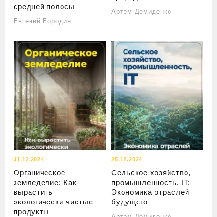
средней полосы
Артем Демиденко
Евгений Бородин
31.12.2024
25.12.2024
Органическое
Сельское хозяйство,
земледелие: Как
промышленность, IT:
вырастить
Экономика отраслей
экологически чистые
будущего
продукты
Артем Демиденко