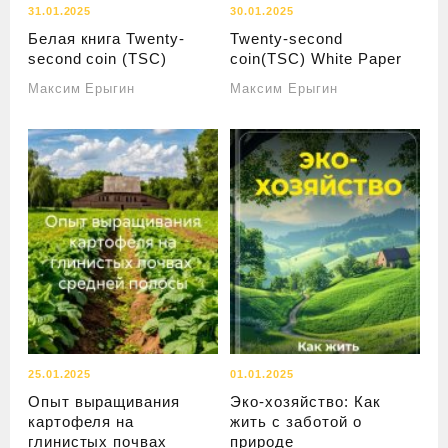
31.01.2025
30.01.2025
Белая книга Twenty-
Twenty-second
second coin (TSC)
coin(TSC) White Paper
Максим Ерыгин
Максим Ерыгин
25.01.2025
01.01.2025
Опыт выращивания
Эко-хозяйство: Как
картофеля на
жить с заботой о
глинистых почвах
природе