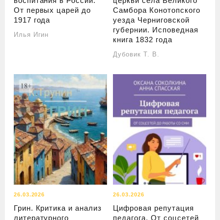
воспитания в России.
церкви села Великого
От первых царей до
Самбора Конотопского
1917 года
уезда Черниговской
губернии. Исповедная
Илья Игин
книга 1832 года
Дубовик Т. В.
26.03.2026
26.03.2026
Грин. Критика и анализ
Цифровая репутация
литературного
педагога. От соцсетей