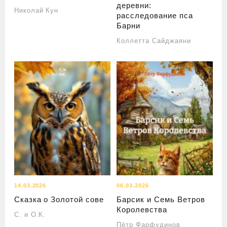
деревни:
Николай Кун
расследование пса
Барни
Коллетта Сайджаяни
14.03.2026
06.03.2026
Сказка о Золотой сове
Барсик и Семь Ветров
Королевства
С. и О.К.
Пётр Фарфудинов