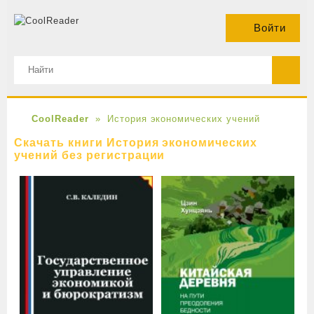
Войти
CoolReader
История экономических учений
Скачать книги История экономических
учений без регистрации