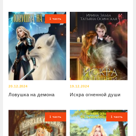
1 часть
20.12.2024
19.12.2024
Ловушка на демона
Искра огненной души
1 часть
1 часть