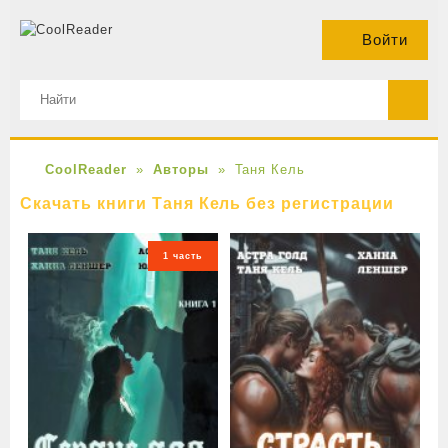
Войти
CoolReader
Авторы
Таня Кель
Скачать книги Таня Кель без регистрации
1 часть