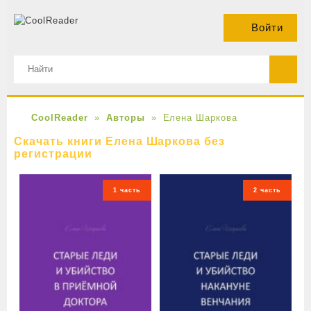
Войти
CoolReader
Авторы
Елена Шаркова
Скачать книги Елена Шаркова без
регистрации
1 часть
2 часть